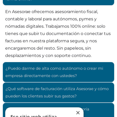
En Asesorae ofrecemos asesoramiento fiscal,
contable y laboral para autónomos, pymes y
nómadas digitales. Trabajamos 100% online: solo
tienes que subir tu documentación o conectar tus
facturas en nuestra plataforma segura, y nos
encargaremos del resto. Sin papeleos, sin
desplazamientos y con soporte continuo.
¿Puedo darme de alta como autónomo o crear mi
empresa directamente con ustedes?
¿Qué software de facturación utiliza Asesorae y cómo
pueden los clientes subir sus gastos?
¿Qué diferencia a Asesorae de una asesoría
×
Ese sitio web utiliza
tradicional?