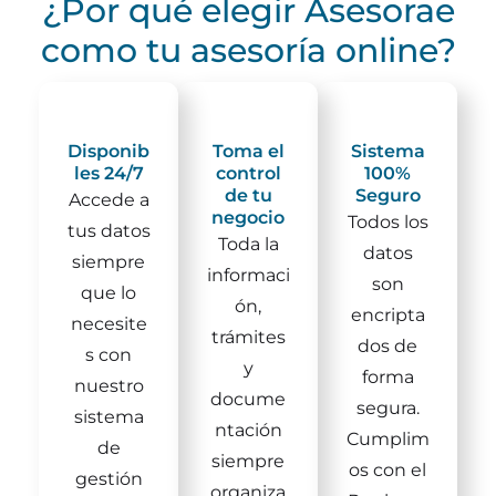
¿Por qué elegir Asesorae
como tu asesoría online?
Disponib
Toma el
Sistema
les 24/7
control
100%
de tu
Seguro
Accede a
negocio
Todos los
tus datos
Toda la
datos
siempre
informaci
son
que lo
ón,
encripta
necesite
trámites
dos de
s con
y
forma
nuestro
docume
segura.
sistema
ntación
Cumplim
de
siempre
os con el
gestión
organiza