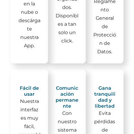
Reglame
en la
dos.
nto
nube o
Disponibl
General
descárga
es a tan
de
te
solo un
Protecció
nuestra
click.
n de
App.
Datos.
Fácil de
Comunic
Gana
usar
ación
tranquili
permane
dad y
Nuestra
nte
libertad
interfaz
Con
Evita
es muy
nuestro
pérdidas
fácil,
sistema
de