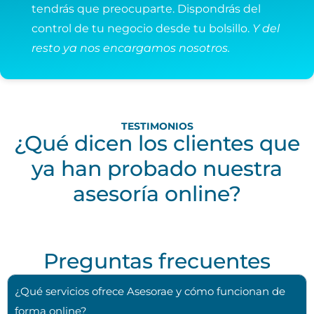
tendrás que preocuparte. Dispondrás del
control de tu negocio desde tu bolsillo.
Y del
resto ya nos encargamos nosotros.
TESTIMONIOS
¿Qué dicen los clientes que
ya han probado nuestra
asesoría online?
Preguntas frecuentes
¿Qué servicios ofrece Asesorae y cómo funcionan de
forma online?