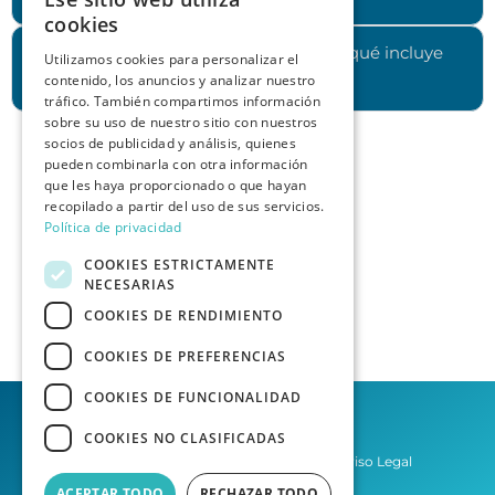
cookies
¿Cuánto cuesta contratar los servicios y qué incluye
Utilizamos cookies para personalizar el
contenido, los anuncios y analizar nuestro
cada plan?
tráfico. También compartimos información
sobre su uso de nuestro sitio con nuestros
socios de publicidad y análisis, quienes
pueden combinarla con otra información
que les haya proporcionado o que hayan
recopilado a partir del uso de sus servicios.
Política de privacidad
COOKIES ESTRICTAMENTE
NECESARIAS
COOKIES DE RENDIMIENTO
COOKIES DE PREFERENCIAS
COOKIES DE FUNCIONALIDAD
COOKIES NO CLASIFICADAS
Política de privacidad
Aviso Legal
ACEPTAR TODO
RECHAZAR TODO