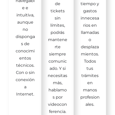
navegabl
de
tiempo y
e e
tickets
gastos
intuitiva,
sin
innecesa
aunque
límites,
rios en
no
podrás
llamadas
disponga
mantene
o
s de
rte
desplaza
conocimi
siempre
mientos.
entos
comunic
Todos
técnicos.
ado. Y si
tus
Con o sin
necesitas
trámites
conexión
más,
en
a
hablamo
manos
Internet.
s por
profesion
videocon
ales.
ferencia.