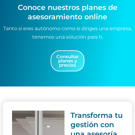
c
ó
Conoce nuestros planes de
a
n
asesoramiento online
c
*
i
ó
Tanto si eres autónomo como si diriges una empresa,
n
tenemos una solución para ti.
(
c
o
p
Consultar
planes y
i
precios
a
)
Transforma tu
gestión con
una asesoría