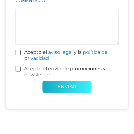
COMENTARIO
Acepto el
aviso legal
y la
política de
C
privacidad
a
s
Acepto el envío de promociones y
C
i
newsletter
a
l
C
s
ENVIAR
l
a
i
a
s
l
s
i
l
d
l
a
e
l
s
v
a
d
e
s
e