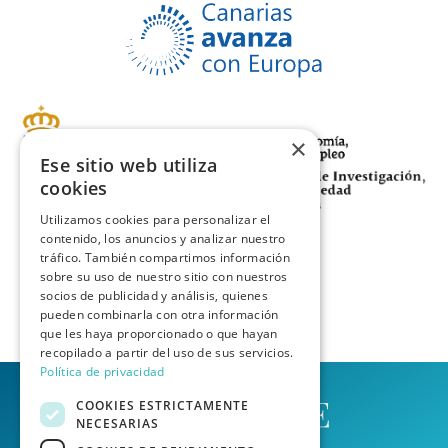
r
E
v
i
M
e
f
A
r
i
I
i
c
L
f
a
d
×
i
c
e
Ese sitio web utiliza
c
i
cookies
a
ó
c
Utilizamos cookies para personalizar el
n
i
contenido, los anuncios y analizar nuestro
*
tráfico. También compartimos información
ó
sobre su uso de nuestro sitio con nuestros
n
socios de publicidad y análisis, quienes
(
pueden combinarla con otra información
que les haya proporcionado o que hayan
c
recopilado a partir del uso de sus servicios.
o
Política de privacidad
p
COOKIES ESTRICTAMENTE
i
NECESARIAS
a