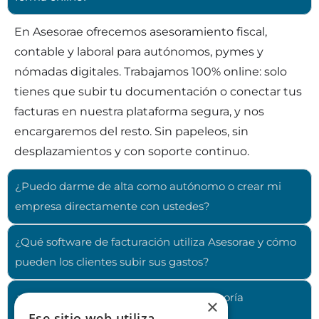
En Asesorae ofrecemos asesoramiento fiscal,
contable y laboral para autónomos, pymes y
nómadas digitales. Trabajamos 100% online: solo
tienes que subir tu documentación o conectar tus
facturas en nuestra plataforma segura, y nos
encargaremos del resto. Sin papeleos, sin
desplazamientos y con soporte continuo.
¿Puedo darme de alta como autónomo o crear mi
empresa directamente con ustedes?
¿Qué software de facturación utiliza Asesorae y cómo
pueden los clientes subir sus gastos?
¿Qué diferencia a Asesorae de una asesoría
×
Ese sitio web utiliza
tradicional?