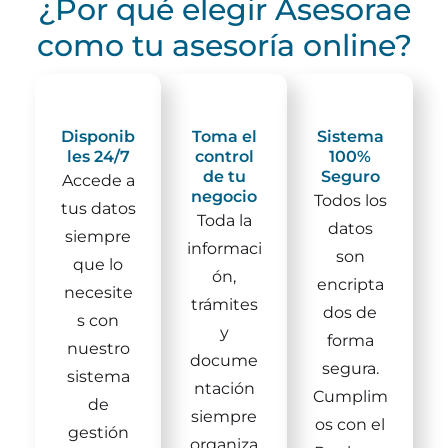
¿Por qué elegir Asesorae
como tu asesoría online?
Disponib
Toma el
Sistema
les 24/7
control
100%
de tu
Seguro
Accede a
negocio
Todos los
tus datos
Toda la
datos
siempre
informaci
son
que lo
ón,
encripta
necesite
trámites
dos de
s con
y
forma
nuestro
docume
segura.
sistema
ntación
Cumplim
de
siempre
os con el
gestión
organiza