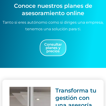
c
ó
Conoce nuestros planes de
a
n
asesoramiento online
c
*
i
ó
Tanto si eres autónomo como si diriges una empresa,
n
tenemos una solución para ti.
(
c
o
p
Consultar
planes y
i
precios
a
)
Transforma tu
gestión con
una asesoría