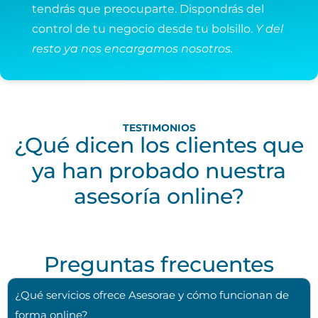
tendrás que preocuparte. Dispondrás del
control de tu negocio desde tu bolsillo.
Y del
resto ya nos encargamos nosotros.
TESTIMONIOS
¿Qué dicen los clientes que
ya han probado nuestra
asesoría online?
Preguntas frecuentes
¿Qué servicios ofrece Asesorae y cómo funcionan de
forma online?