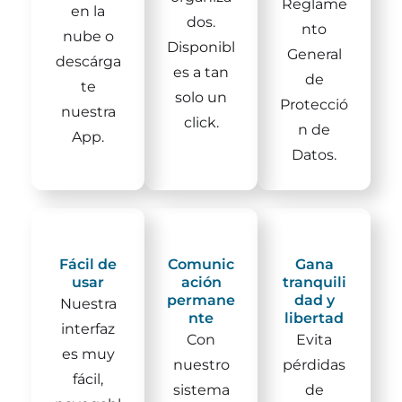
Reglame
en la
dos.
nto
nube o
Disponibl
General
descárga
es a tan
de
te
solo un
Protecció
nuestra
click.
n de
App.
Datos.
Fácil de
Comunic
Gana
usar
ación
tranquili
permane
dad y
Nuestra
nte
libertad
interfaz
Con
Evita
es muy
nuestro
pérdidas
fácil,
sistema
de