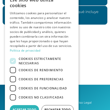
cookies
¿Cuánto cuesta contratar los servicios y qué incluye
Utilizamos cookies para personalizar el
contenido, los anuncios y analizar nuestro
cada plan?
tráfico. También compartimos información
sobre su uso de nuestro sitio con nuestros
socios de publicidad y análisis, quienes
pueden combinarla con otra información
que les haya proporcionado o que hayan
recopilado a partir del uso de sus servicios.
Política de privacidad
COOKIES ESTRICTAMENTE
NECESARIAS
COOKIES DE RENDIMIENTO
COOKIES DE PREFERENCIAS
COOKIES DE FUNCIONALIDAD
COOKIES NO CLASIFICADAS
Política de privacidad
Aviso Legal
ACEPTAR TODO
RECHAZAR TODO