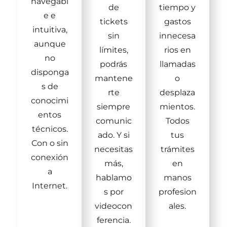
navegabl
de
tiempo y
e e
tickets
gastos
intuitiva,
sin
innecesa
aunque
límites,
rios en
no
podrás
llamadas
disponga
mantene
o
s de
rte
desplaza
conocimi
siempre
mientos.
entos
comunic
Todos
técnicos.
ado. Y si
tus
Con o sin
necesitas
trámites
conexión
más,
en
a
hablamo
manos
Internet.
s por
profesion
videocon
ales.
ferencia.