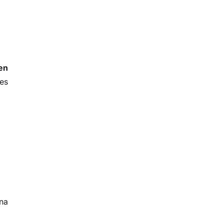
en
les
na