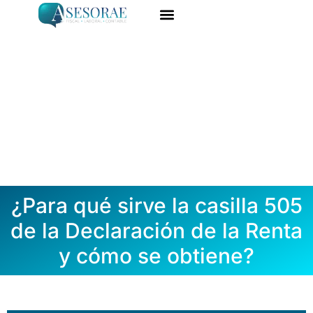
Ir
al
ASESORÍA ONLINE
DARME DE ALTA
contenido
¿Para qué sirve la casilla 505
de la Declaración de la Renta
y cómo se obtiene?