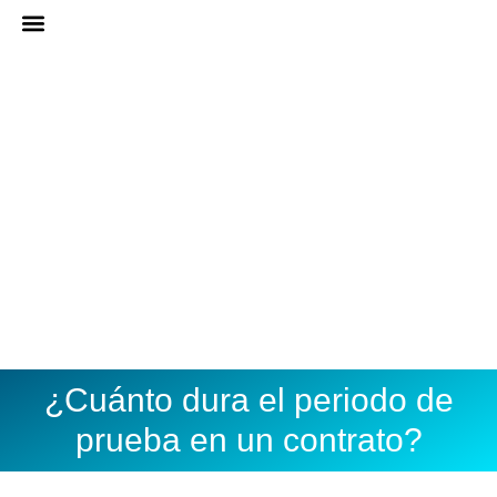
Ir
al
ASESORÍA ONLINE
DARME DE ALTA
contenido
¿Cuánto dura el periodo de
prueba en un contrato?