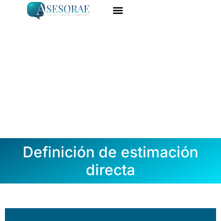
Ir
al
ASESORÍA ONLINE
DARME DE ALTA
contenido
Definición de estimación
directa