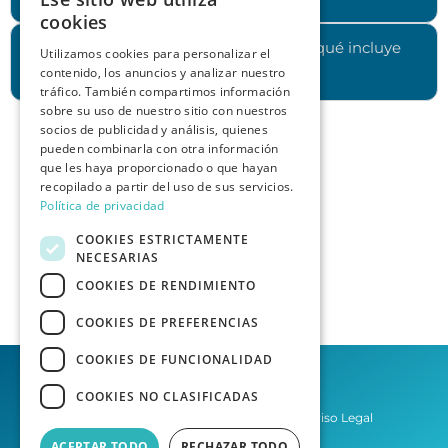
cookies
¿Cuánto cuesta contratar los servicios y qué incluye
Utilizamos cookies para personalizar el
contenido, los anuncios y analizar nuestro
cada plan?
tráfico. También compartimos información
sobre su uso de nuestro sitio con nuestros
socios de publicidad y análisis, quienes
pueden combinarla con otra información
que les haya proporcionado o que hayan
recopilado a partir del uso de sus servicios.
Política de privacidad
COOKIES ESTRICTAMENTE
NECESARIAS
COOKIES DE RENDIMIENTO
COOKIES DE PREFERENCIAS
COOKIES DE FUNCIONALIDAD
COOKIES NO CLASIFICADAS
Política de privacidad
Aviso Legal
ACEPTAR TODO
RECHAZAR TODO