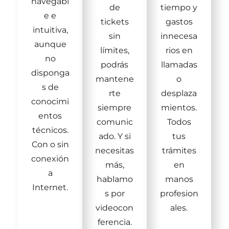
navegabl
de
tiempo y
e e
tickets
gastos
intuitiva,
sin
innecesa
aunque
límites,
rios en
no
podrás
llamadas
disponga
mantene
o
s de
rte
desplaza
conocimi
siempre
mientos.
entos
comunic
Todos
técnicos.
ado. Y si
tus
Con o sin
necesitas
trámites
conexión
más,
en
a
hablamo
manos
Internet.
s por
profesion
videocon
ales.
ferencia.