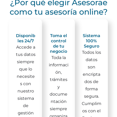
¿Por qué elegir Asesorae
como tu asesoría online?
Disponib
Toma el
Sistema
les 24/7
control
100%
de tu
Seguro
Accede a
negocio
Todos los
tus datos
Toda la
datos
siempre
informaci
son
que lo
ón,
encripta
necesite
trámites
dos de
s con
y
forma
nuestro
docume
segura.
sistema
ntación
Cumplim
de
siempre
os con el
gestión
organiza