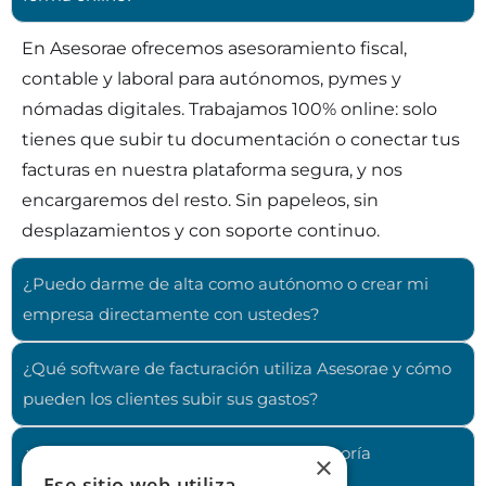
En Asesorae ofrecemos asesoramiento fiscal,
contable y laboral para autónomos, pymes y
nómadas digitales. Trabajamos 100% online: solo
tienes que subir tu documentación o conectar tus
facturas en nuestra plataforma segura, y nos
encargaremos del resto. Sin papeleos, sin
desplazamientos y con soporte continuo.
¿Puedo darme de alta como autónomo o crear mi
empresa directamente con ustedes?
¿Qué software de facturación utiliza Asesorae y cómo
pueden los clientes subir sus gastos?
¿Qué diferencia a Asesorae de una asesoría
×
Ese sitio web utiliza
tradicional?