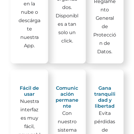
Reglame
en la
dos.
nto
nube o
Disponibl
General
descárga
es a tan
de
te
solo un
Protecció
nuestra
click.
n de
App.
Datos.
Fácil de
Comunic
Gana
usar
ación
tranquili
permane
dad y
Nuestra
nte
libertad
interfaz
Con
Evita
es muy
nuestro
pérdidas
fácil,
sistema
de