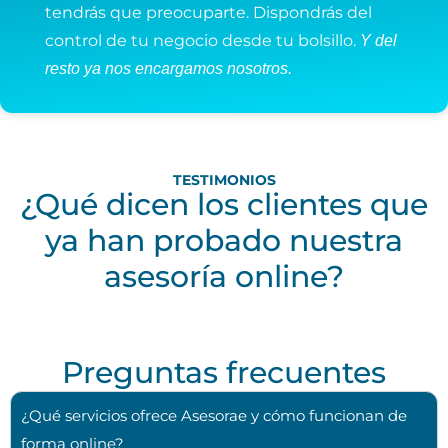
tendrás que preocuparte. Dispondrás del
control de tu negocio desde tu bolsillo.
Y del
resto ya nos encargamos nosotros.
TESTIMONIOS
¿Qué dicen los clientes que
ya han probado nuestra
asesoría online?
Preguntas frecuentes
¿Qué servicios ofrece Asesorae y cómo funcionan de
forma online?