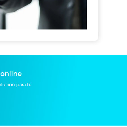
online
ución para ti.