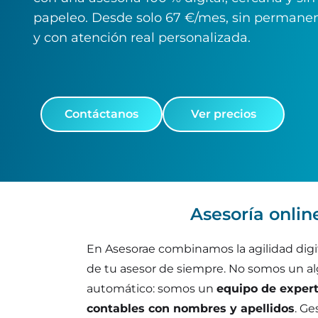
papeleo. Desde solo 67 €/mes, sin permane
y con atención real personalizada.
Contáctanos
Ver precios
Asesoría onlin
En Asesorae combinamos la agilidad digit
de tu asesor de siempre. No somos un a
automático: somos un
equipo de experto
contables con nombres y apellidos
. G