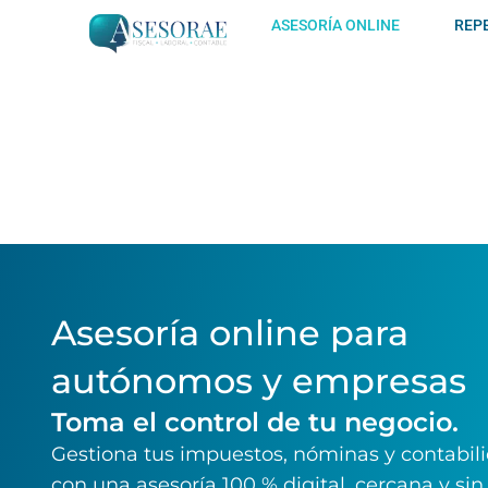
Ir
ASESORÍA ONLINE
REP
al
contenido
Asesoría online para
autónomos y empresas
Toma el control de tu negocio.
Gestiona tus impuestos, nóminas y contabil
con una asesoría 100 % digital, cercana y sin