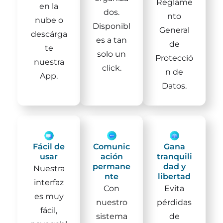
Reglame
en la
dos.
nto
nube o
Disponibl
General
descárga
es a tan
de
te
solo un
Protecció
nuestra
click.
n de
App.
Datos.
Fácil de
Comunic
Gana
usar
ación
tranquili
permane
dad y
Nuestra
nte
libertad
interfaz
Con
Evita
es muy
nuestro
pérdidas
fácil,
sistema
de