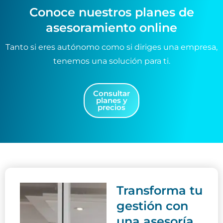
c
ó
Conoce nuestros planes de
a
n
asesoramiento online
c
*
i
ó
Tanto si eres autónomo como si diriges una empresa,
n
tenemos una solución para ti.
(
c
o
p
Consultar
planes y
i
precios
a
)
Transforma tu
gestión con
una asesoría