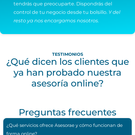
tendrás que preocuparte. Dispondrás del
control de tu negocio desde tu bolsillo.
Y del
resto ya nos encargamos nosotros.
TESTIMONIOS
¿Qué dicen los clientes que
ya han probado nuestra
asesoría online?
Preguntas frecuentes
¿Qué servicios ofrece Asesorae y cómo funcionan de
forma online?