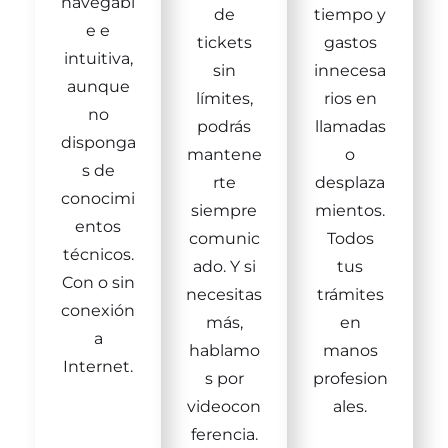
navegabl
de
tiempo y
e e
tickets
gastos
intuitiva,
sin
innecesa
aunque
límites,
rios en
no
podrás
llamadas
disponga
mantene
o
s de
rte
desplaza
conocimi
siempre
mientos.
entos
comunic
Todos
técnicos.
ado. Y si
tus
Con o sin
necesitas
trámites
conexión
más,
en
a
hablamo
manos
Internet.
s por
profesion
videocon
ales.
ferencia.