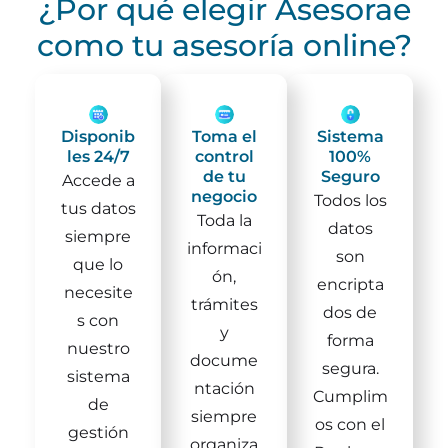
¿Por qué elegir Asesorae
como tu asesoría online?
Disponib
Toma el
Sistema
les 24/7
control
100%
de tu
Seguro
Accede a
negocio
Todos los
tus datos
Toda la
datos
siempre
informaci
son
que lo
ón,
encripta
necesite
trámites
dos de
s con
y
forma
nuestro
docume
segura.
sistema
ntación
Cumplim
de
siempre
os con el
gestión
organiza