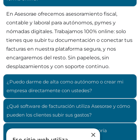
En Asesorae ofrecemos asesoramiento fiscal,
contable y laboral para autónomos, pymes y
nómadas digitales. Trabajamos 100% online: solo
tienes que subir tu documentación o conectar tus
facturas en nuestra plataforma segura, y nos
encargaremos del resto. Sin papeleos, sin
desplazamientos y con soporte continuo.
¿Puedo darme de alta como autónomo o crear mi
empresa directamente con ustedes?
¿Qué software de facturación utiliza Asesorae y cómo
pueden los clientes subir sus gastos?
¿Qué diferencia a Asesorae de una asesoría
×
Ese sitio web utiliza
tradicional?