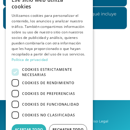
cookies
¿Cuánto cuesta contratar los servicios y qué incluye
Utilizamos cookies para personalizar el
contenido, los anuncios y analizar nuestro
cada plan?
tráfico. También compartimos información
sobre su uso de nuestro sitio con nuestros
socios de publicidad y análisis, quienes
pueden combinarla con otra información
que les haya proporcionado o que hayan
recopilado a partir del uso de sus servicios.
Política de privacidad
COOKIES ESTRICTAMENTE
NECESARIAS
COOKIES DE RENDIMIENTO
COOKIES DE PREFERENCIAS
COOKIES DE FUNCIONALIDAD
COOKIES NO CLASIFICADAS
Política de privacidad
Aviso Legal
ACEPTAR TODO
RECHAZAR TODO