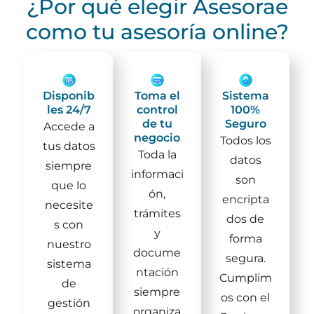
¿Por qué elegir Asesorae
como tu asesoría online?
Disponib
Toma el
Sistema
les 24/7
control
100%
de tu
Seguro
Accede a
negocio
Todos los
tus datos
Toda la
datos
siempre
informaci
son
que lo
ón,
encripta
necesite
trámites
dos de
s con
y
forma
nuestro
docume
segura.
sistema
ntación
Cumplim
de
siempre
os con el
gestión
organiza