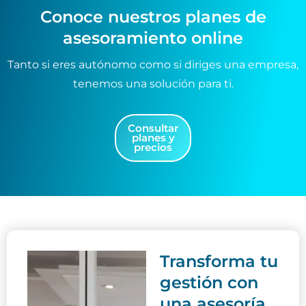
c
ó
Conoce nuestros planes de
a
n
asesoramiento online
c
*
i
ó
Tanto si eres autónomo como si diriges una empresa,
n
tenemos una solución para ti.
(
c
o
p
Consultar
planes y
i
precios
a
)
Transforma tu
gestión con
una asesoría