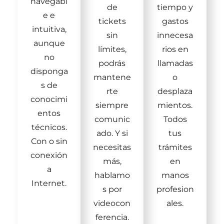
navegabl
de
tiempo y
e e
tickets
gastos
intuitiva,
sin
innecesa
aunque
límites,
rios en
no
podrás
llamadas
disponga
mantene
o
s de
rte
desplaza
conocimi
siempre
mientos.
entos
comunic
Todos
técnicos.
ado. Y si
tus
Con o sin
necesitas
trámites
conexión
más,
en
a
hablamo
manos
Internet.
s por
profesion
videocon
ales.
ferencia.