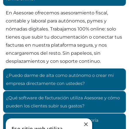
En Asesorae ofrecemos asesoramiento fiscal,
contable y laboral para autónomos, pymes y
nómadas digitales. Trabajamos 100% online: solo
tienes que subir tu documentación o conectar tus
facturas en nuestra plataforma segura, y nos
encargaremos del resto. Sin papeleos, sin
desplazamientos y con soporte continuo.
¿Puedo darme de alta como autónomo o crear mi
empresa directamente con ustedes?
¿Qué software de facturación utiliza Asesorae y cómo
pueden los clientes subir sus gastos?
¿Qué diferencia a Asesorae de una asesoría
×
Ese sitio web utiliza
tradicional?