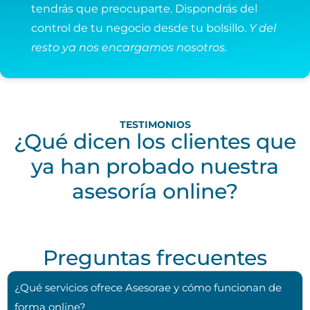
tendrás que preocuparte. Dispondrás del
control de tu negocio desde tu bolsillo.
Y del
resto ya nos encargamos nosotros.
TESTIMONIOS
¿Qué dicen los clientes que
ya han probado nuestra
asesoría online?
Preguntas frecuentes
¿Qué servicios ofrece Asesorae y cómo funcionan de
forma online?