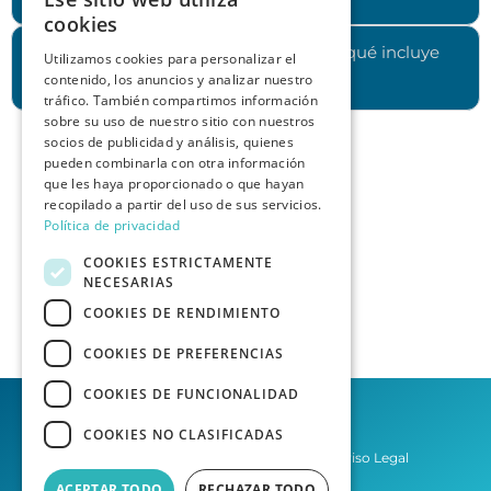
cookies
¿Cuánto cuesta contratar los servicios y qué incluye
Utilizamos cookies para personalizar el
contenido, los anuncios y analizar nuestro
cada plan?
tráfico. También compartimos información
sobre su uso de nuestro sitio con nuestros
socios de publicidad y análisis, quienes
pueden combinarla con otra información
que les haya proporcionado o que hayan
recopilado a partir del uso de sus servicios.
Política de privacidad
COOKIES ESTRICTAMENTE
NECESARIAS
COOKIES DE RENDIMIENTO
COOKIES DE PREFERENCIAS
COOKIES DE FUNCIONALIDAD
COOKIES NO CLASIFICADAS
Política de privacidad
Aviso Legal
ACEPTAR TODO
RECHAZAR TODO