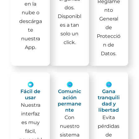
Reglame
en la
dos.
nto
nube o
Disponibl
General
descárga
es a tan
de
te
solo un
Protecció
nuestra
click.
n de
App.
Datos.
Fácil de
Comunic
Gana
usar
ación
tranquili
permane
dad y
Nuestra
nte
libertad
interfaz
Con
Evita
es muy
nuestro
pérdidas
fácil,
sistema
de