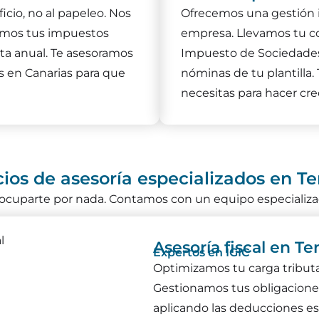
cio, no al papeleo. Nos
Ofrecemos una gestión 
amos tus impuestos
empresa. Llevamos tu co
nta anual. Te asesoramos
Impuesto de Sociedades
nes en Canarias para que
nóminas de tu plantilla.
necesitas para hacer cre
cios de asesoría especializados en Te
cuparte por nada. Contamos con un equipo especializado
Asesoría fiscal en Te
Expertos en IGIC
Optimizamos tu carga tributar
Gestionamos tus obligaciones
aplicando las deducciones es