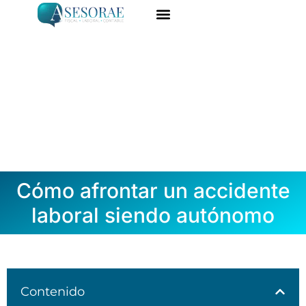
Ir
al
ASESORÍA ONLINE
DARME DE ALTA
contenido
Cómo afrontar un accidente
laboral siendo autónomo
Contenido