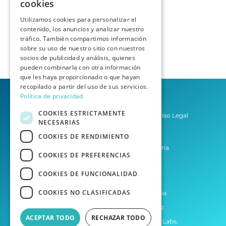
cookies
Utilizamos cookies para personalizar el
contenido, los anuncios y analizar nuestro
tráfico. También compartimos información
sobre su uso de nuestro sitio con nuestros
socios de publicidad y análisis, quienes
pueden combinarla con otra información
que les haya proporcionado o que hayan
recopilado a partir del uso de sus servicios.
Política de privacidad
COOKIES ESTRICTAMENTE
Política de privacidad
Aviso Legal
NECESARIAS
Condiciones del Servicio
COOKIES DE RENDIMIENTO
Asesoría Las Palmas de Gran Canaria
COOKIES DE PREFERENCIAS
Asesoría Tenerife
COOKIES DE FUNCIONALIDAD
COOKIES NO CLASIFICADAS
Desarrollo web por Agencia Homia
Desarrollo Laravel por Raúl López
ACEPTAR TODO
RECHAZAR TODO
Desarrollo de MVPs por Borah Digital Labs.