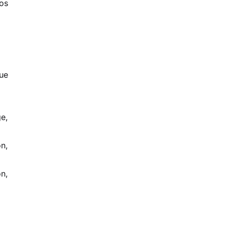
ios
que
ge,
ón,
n,