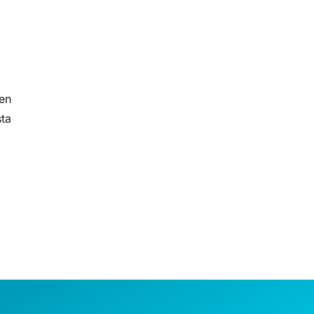
 en
sta