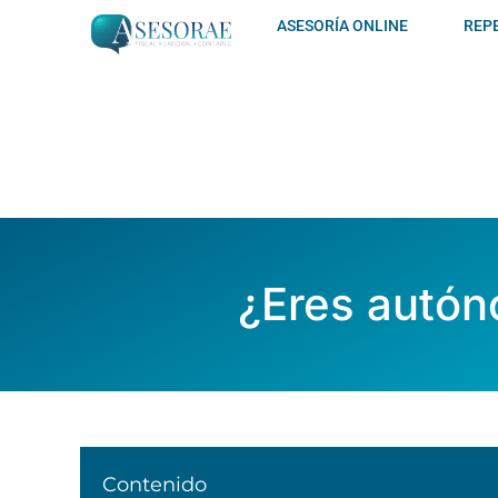
Ir
ASESORÍA ONLINE
REP
al
contenido
¿Eres autóno
Contenido