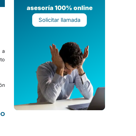
asesoría 100% online
Solicitar llamada
 a
to
ón
 o