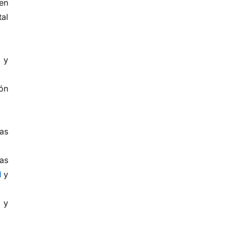
en
tal
 y
ión
as
ras
l
y
 y