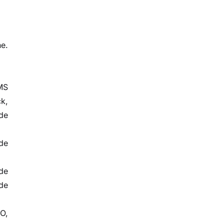
ne.
MS
ck,
de
de
de
de
EO,