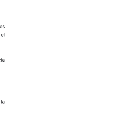
es
 el
cia
 la