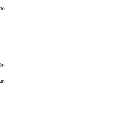
de
ión
 un