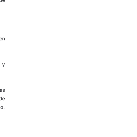
 en
o y
as
 de
o,