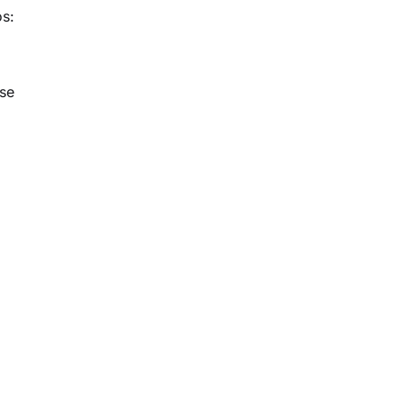
s:
se