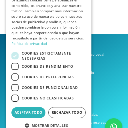
Utilizamos cookies para personalizar el
contenido, los anuncios y analizar nuestro
tráfico. También compartimos información
sobre su uso de nuestro sitio con nuestros
socios de publicidad y análisis, quienes
pueden combinarla con otra información
que les haya proporcionado o que hayan
recopilado a partir del uso de sus servicios.
Política de privacidad
COOKIES ESTRICTAMENTE
Política de privacidad
Aviso Legal
NECESARIAS
Condiciones del Servicio
COOKIES DE RENDIMIENTO
Asesoría Las Palmas de Gran Canaria
COOKIES DE PREFERENCIAS
Asesoría Tenerife
COOKIES DE FUNCIONALIDAD
COOKIES NO CLASIFICADAS
Desarrollo web por Agencia Homia
Desarrollo Laravel por Raúl López
ACEPTAR TODO
RECHAZAR TODO
Desarrollo de MVPs por Borah Digital Labs.
Copyright © Asesorae 2025. Todos los derechos reservados.
MOSTRAR DETALLES