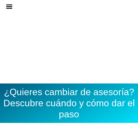
Ir
al
ASESORÍA ONLINE
DARME DE ALTA
contenido
¿Quieres cambiar de asesoría?
Descubre cuándo y cómo dar el
paso