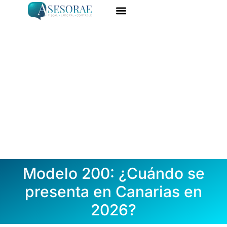
Ir
al
ASESORÍA ONLINE
DARME DE ALTA
contenido
Modelo 200: ¿Cuándo se
presenta en Canarias en
2026?