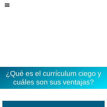
Ir
al
ASESORÍA ONLINE
DARME DE ALTA
contenido
¿Qué es el currículum ciego y
cuáles son sus ventajas?