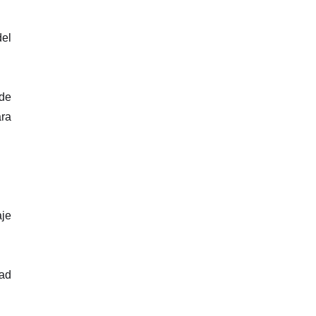
del
 de
ara
aje
ad