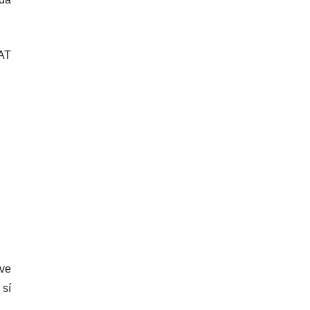
EAT
eve
 sí