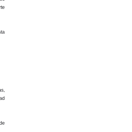
rte
sta
as,
dad
 de