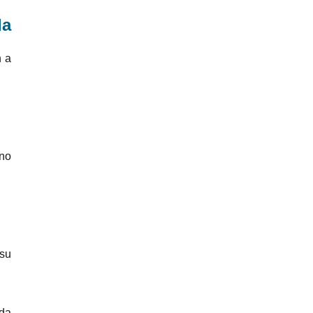
da
n a
 no
su
ada