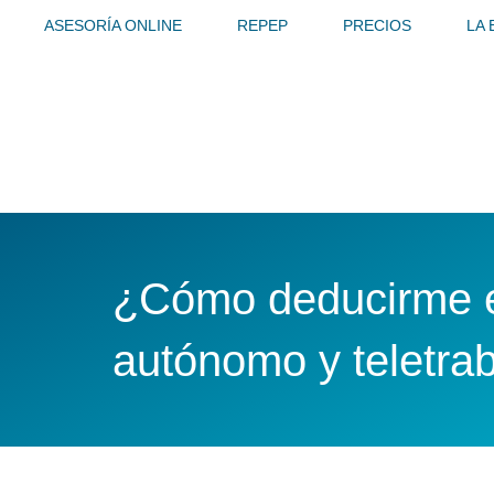
Ir
ASESORÍA ONLINE
REPEP
PRECIOS
LA
al
contenido
¿Cómo deducirme en
autónomo y teletra