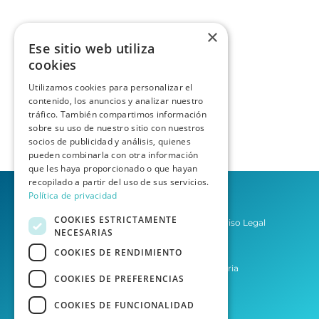
×
Ese sitio web utiliza
cookies
Utilizamos cookies para personalizar el
contenido, los anuncios y analizar nuestro
tráfico. También compartimos información
sobre su uso de nuestro sitio con nuestros
socios de publicidad y análisis, quienes
pueden combinarla con otra información
que les haya proporcionado o que hayan
recopilado a partir del uso de sus servicios.
Política de privacidad
COOKIES ESTRICTAMENTE
Política de privacidad
Aviso Legal
NECESARIAS
Condiciones del Servicio
COOKIES DE RENDIMIENTO
Asesoría Las Palmas de Gran Canaria
COOKIES DE PREFERENCIAS
Asesoría Tenerife
COOKIES DE FUNCIONALIDAD