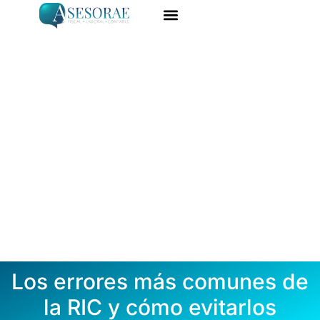
Ir
al
ASESORÍA ONLINE
DARME DE ALTA
contenido
Los errores más comunes de
la RIC y cómo evitarlos