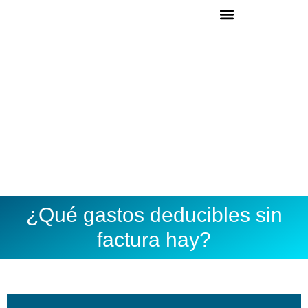
Ir
al
ASESORÍA ONLINE
DARME DE ALTA
contenido
¿Qué gastos deducibles sin
factura hay?