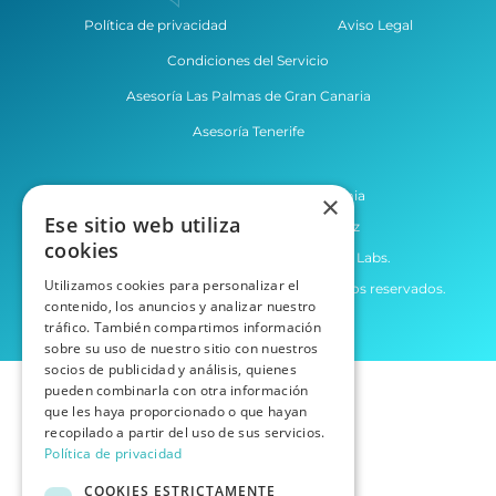
Política de privacidad
Aviso Legal
Condiciones del Servicio
Asesoría Las Palmas de Gran Canaria
Asesoría Tenerife
Desarrollo web por Agencia Homia
×
Ese sitio web utiliza
Desarrollo Laravel por Raúl López
cookies
Desarrollo de MVPs por Borah Digital Labs.
Utilizamos cookies para personalizar el
Copyright © Asesorae 2025. Todos los derechos reservados.
contenido, los anuncios y analizar nuestro
tráfico. También compartimos información
sobre su uso de nuestro sitio con nuestros
socios de publicidad y análisis, quienes
pueden combinarla con otra información
que les haya proporcionado o que hayan
recopilado a partir del uso de sus servicios.
Política de privacidad
COOKIES ESTRICTAMENTE