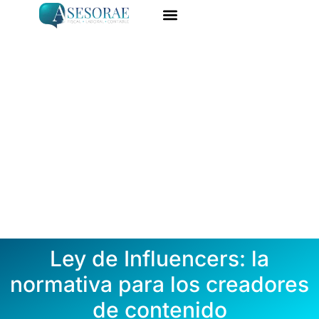
Ir
al
ASESORÍA ONLINE
DARME DE ALTA
contenido
Ley de Influencers: la
normativa para los creadores
de contenido