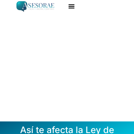
Ir
al
ASESORÍA ONLINE
DARME DE ALTA
contenido
Así te afecta la Ley de