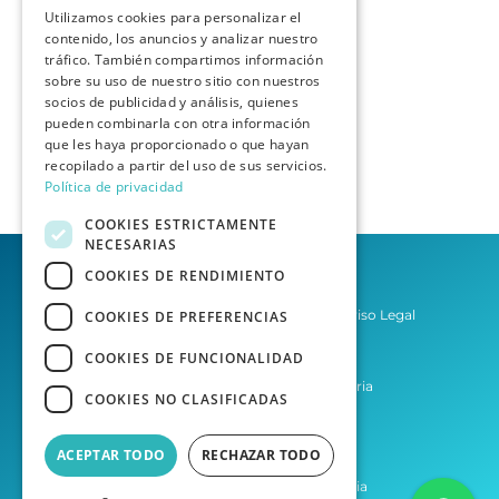
Utilizamos cookies para personalizar el
contenido, los anuncios y analizar nuestro
tráfico. También compartimos información
sobre su uso de nuestro sitio con nuestros
socios de publicidad y análisis, quienes
pueden combinarla con otra información
que les haya proporcionado o que hayan
recopilado a partir del uso de sus servicios.
Política de privacidad
COOKIES ESTRICTAMENTE
NECESARIAS
COOKIES DE RENDIMIENTO
Política de privacidad
Aviso Legal
COOKIES DE PREFERENCIAS
Condiciones del Servicio
COOKIES DE FUNCIONALIDAD
Asesoría Las Palmas de Gran Canaria
COOKIES NO CLASIFICADAS
Asesoría Tenerife
ACEPTAR TODO
RECHAZAR TODO
Desarrollo web por Agencia Homia