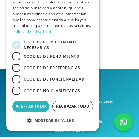
sobre su uso de nuestro sitio con nuestros
socios de publicidad y análisis, quienes
pueden combinarla con otra información
que les haya proporcionado o que hayan
recopilado a partir del uso de sus servicios.
Política de privacidad
COOKIES ESTRICTAMENTE
NECESARIAS
COOKIES DE RENDIMIENTO
COOKIES DE PREFERENCIAS
COOKIES DE FUNCIONALIDAD
COOKIES NO CLASIFICADAS
Política de privacidad
Aviso Legal
ACEPTAR TODO
RECHAZAR TODO
Condiciones del Servicio
MOSTRAR DETALLES
Asesoría Las Palmas de Gran Canaria
Asesoría Tenerife