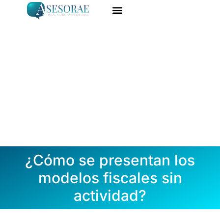
Ir
al
ASESORÍA ONLINE
DARME DE ALTA
contenido
¿Cómo se presentan los
modelos fiscales sin
actividad?