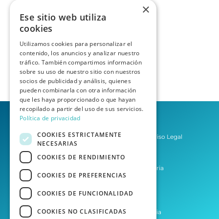
×
Ese sitio web utiliza
cookies
Utilizamos cookies para personalizar el
contenido, los anuncios y analizar nuestro
tráfico. También compartimos información
sobre su uso de nuestro sitio con nuestros
socios de publicidad y análisis, quienes
pueden combinarla con otra información
que les haya proporcionado o que hayan
recopilado a partir del uso de sus servicios.
Política de privacidad
COOKIES ESTRICTAMENTE
Política de privacidad
Aviso Legal
NECESARIAS
Condiciones del Servicio
COOKIES DE RENDIMIENTO
Asesoría Las Palmas de Gran Canaria
COOKIES DE PREFERENCIAS
Asesoría Tenerife
COOKIES DE FUNCIONALIDAD
COOKIES NO CLASIFICADAS
Desarrollo web por Agencia Homia