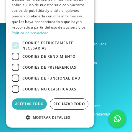
sobre su uso de nuestro sitio con nuestros
socios de publicidad y análisis, quienes
pueden combinarla con otra información
que les haya proporcionado o que hayan
recopilado a partir del uso de sus servicios.
Política de privacidad
COOKIES ESTRICTAMENTE
Política de privacidad
Aviso Legal
NECESARIAS
Condiciones del Servicio
COOKIES DE RENDIMIENTO
Asesoría Las Palmas de Gran Canaria
COOKIES DE PREFERENCIAS
Asesoría Tenerife
COOKIES DE FUNCIONALIDAD
COOKIES NO CLASIFICADAS
Desarrollo web por Agencia Homia
Desarrollo Laravel por Raúl López
ACEPTAR TODO
RECHAZAR TODO
Desarrollo de MVPs por Borah Digital Labs.
Copyright © Asesorae 2025. Todos los derechos reservados.
MOSTRAR DETALLES