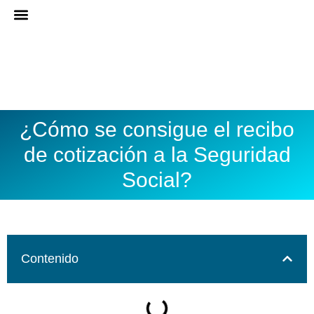
Ir
al
ASESORÍA ONLINE
DARME DE ALTA
contenido
¿Cómo se consigue el recibo
de cotización a la Seguridad
Social?
Contenido