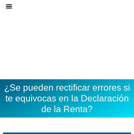
Ir
al
ASESORÍA ONLINE
DARME DE ALTA
contenido
¿Se pueden rectificar errores si
te equivocas en la Declaración
de la Renta?