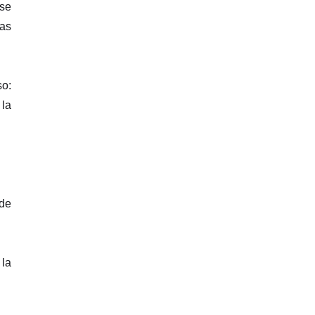
 se
las
so:
 la
 de
 la