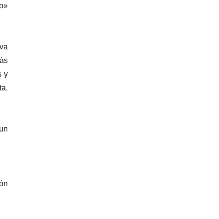
do»
iva
rás
s y
ta,
 un
ión