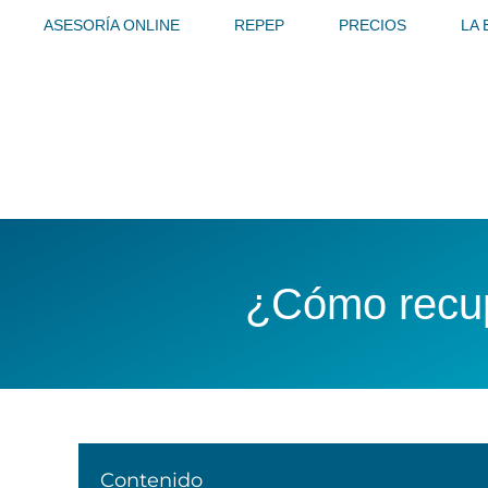
Ir
ASESORÍA ONLINE
REPEP
PRECIOS
LA
al
contenido
¿Cómo recup
Contenido