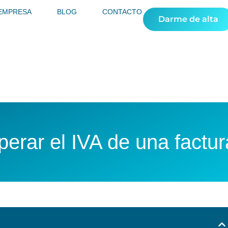
 EMPRESA
BLOG
CONTACTO
Darme de alta
erar el IVA de una factu