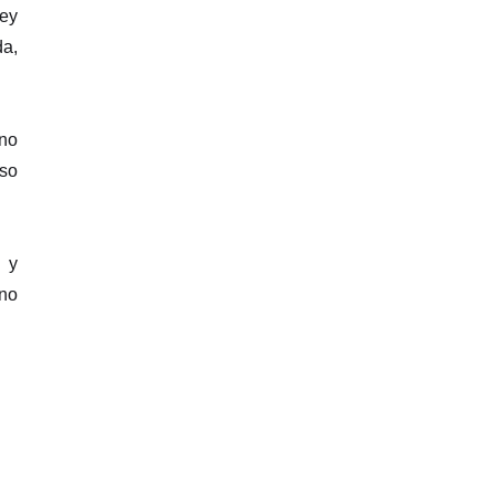
Ley
da,
 no
oso
 y
 no