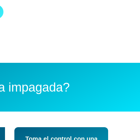
ra impagada?
Toma el control con una