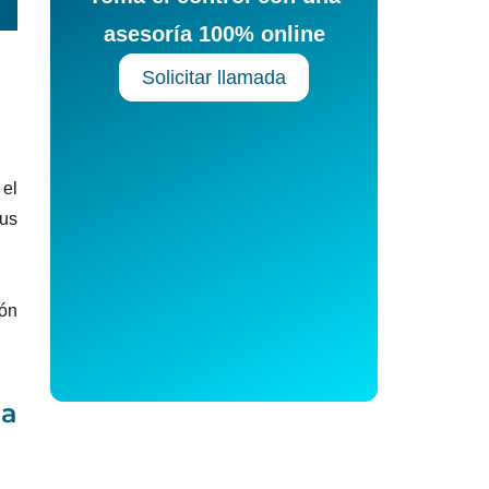
asesoría 100% online
Solicitar llamada
 el
tus
ión
na