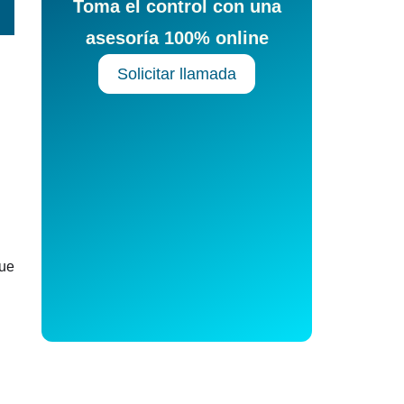
Toma el control con una
asesoría 100% online
Solicitar llamada
que