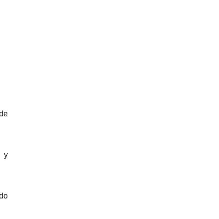
 de
, y
ado