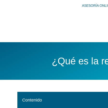
Ir
ASESORÍA ONL
al
contenido
¿Qué es la r
Contenido