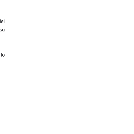
del
 su
 lo