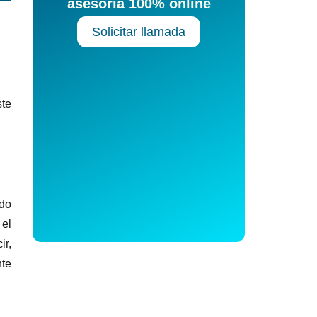
asesoría 100% online
Solicitar llamada
ste
ado
 el
ir,
nte