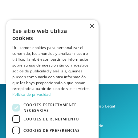
×
Ese sitio web utiliza
cookies
Utilizamos cookies para personalizar el
contenido, los anuncios y analizar nuestro
tráfico. También compartimos información
sobre su uso de nuestro sitio con nuestros
socios de publicidad y análisis, quienes
pueden combinarla con otra información
que les haya proporcionado o que hayan
recopilado a partir del uso de sus servicios.
Política de privacidad
COOKIES ESTRICTAMENTE
Política de privacidad
Aviso Legal
NECESARIAS
Condiciones del Servicio
COOKIES DE RENDIMIENTO
Asesoría Las Palmas de Gran Canaria
COOKIES DE PREFERENCIAS
Asesoría Tenerife