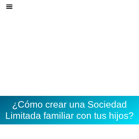
Ir
al
ASESORÍA ONLINE
DARME DE ALTA
contenido
¿Cómo crear una Sociedad
Limitada familiar con tus hijos?