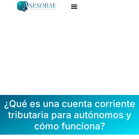
Ir
al
ASESORÍA ONLINE
DARME DE ALTA
contenido
¿Qué es una cuenta corriente
tributaria para autónomos y
cómo funciona?