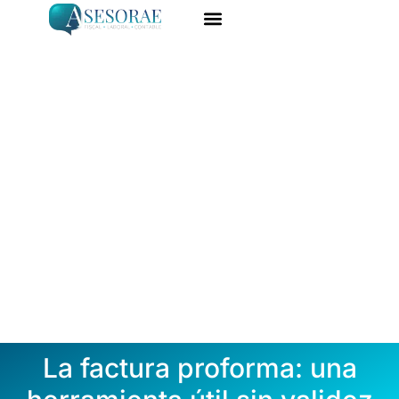
Ir
al
ASESORÍA ONLINE
DARME DE ALTA
contenido
La factura proforma: una