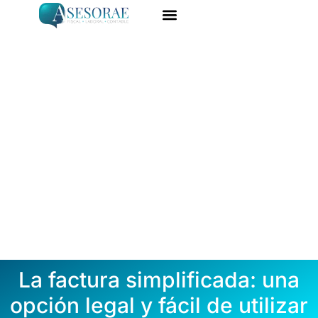
Ir
al
ASESORÍA ONLINE
DARME DE ALTA
contenido
La factura simplificada: una
opción legal y fácil de utilizar