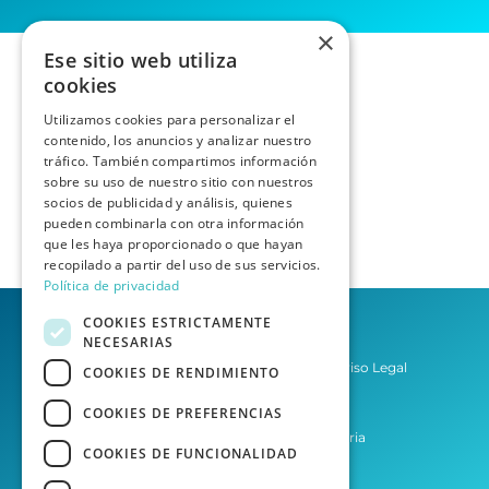
×
Ese sitio web utiliza
cookies
Utilizamos cookies para personalizar el
contenido, los anuncios y analizar nuestro
tráfico. También compartimos información
sobre su uso de nuestro sitio con nuestros
socios de publicidad y análisis, quienes
pueden combinarla con otra información
que les haya proporcionado o que hayan
recopilado a partir del uso de sus servicios.
Política de privacidad
COOKIES ESTRICTAMENTE
NECESARIAS
Política de privacidad
Aviso Legal
COOKIES DE RENDIMIENTO
Condiciones del Servicio
COOKIES DE PREFERENCIAS
Asesoría Las Palmas de Gran Canaria
COOKIES DE FUNCIONALIDAD
Asesoría Tenerife