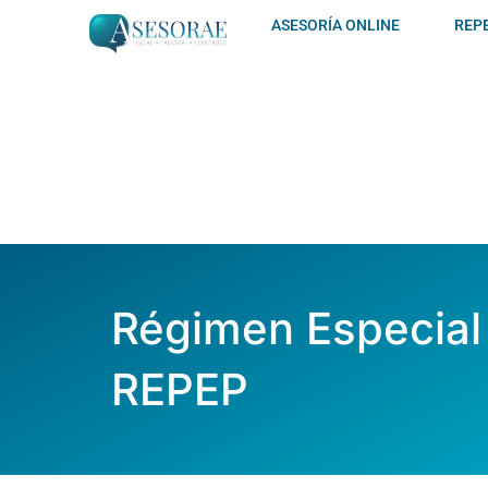
Ir
ASESORÍA ONLINE
REP
al
contenido
Régimen Especial
REPEP