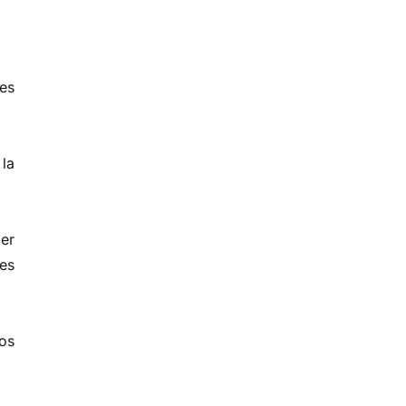
nes
 la
der
tes
os