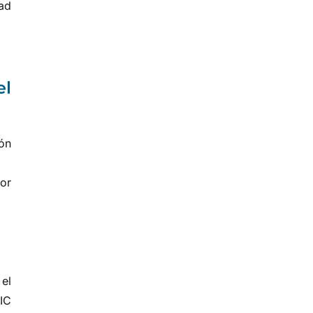
ad
el
ión
or
 el
IC