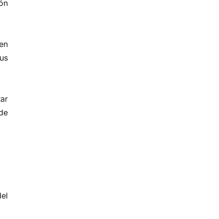
ón
 en
sus
tar
 de
el