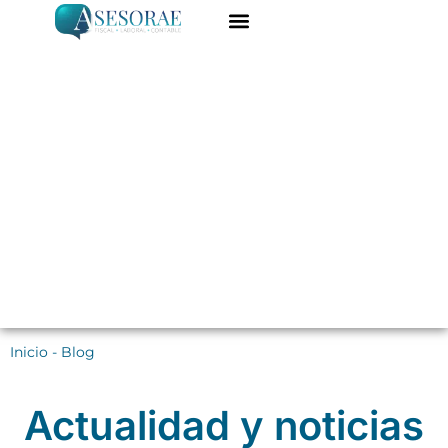
Ir
al
ASESORÍA ONLINE
DARME DE ALTA
contenido
Inicio
-
Blog
Actualidad y noticias