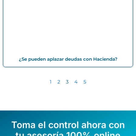
¿Se pueden aplazar deudas con Hacienda?
1
2
3
4
5
Toma el control ahora con
tu asesoría 100% online